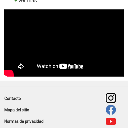
template-
agro
Contacto
Footer
Mapa del sitio
menu
Normas de privacidad